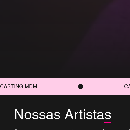
Coletiva artística formada por DJs, VJs, performer
pesquisadoras e produtoras musicais.
Conheça as Artistas
Ver Agenda
CASTING MDM
Nossas Artistas