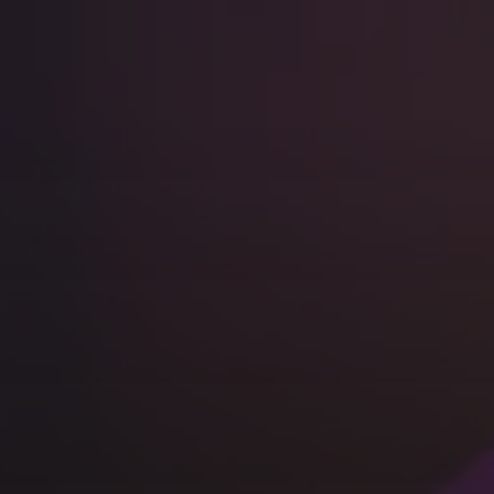
INÍCIO
Protagonismo Feminino & LGBTQIAPN+